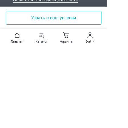
Связаться с нами
Узнать о поступлении
+7 (499) 455-46-52
info@ru.viomi.com
Главная
Каталог
Корзина
Войти
Каталог
Покупателям
О компании