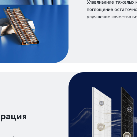
Улавливание тяжелых 
поглощение остаточног
улучшение качества в
трация