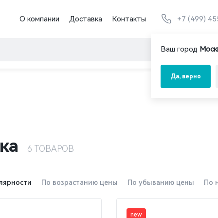
О компании
Доставка
Контакты
+7 (499) 4
Ваш город
Моск
Да, верно
ка
6 ТОВАРОВ
лярности
По возрастанию цены
По убыванию цены
По 
new