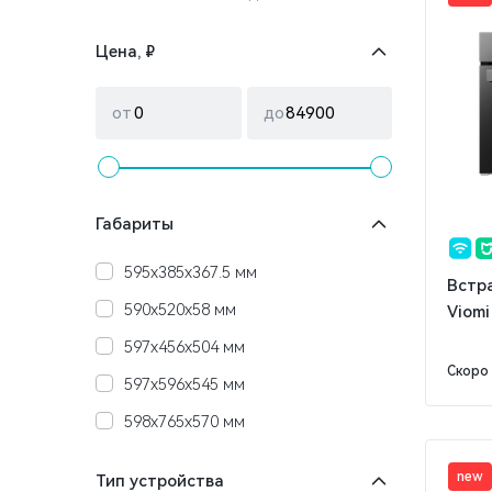
Цена, ₽
от
до
Габариты
595x385x367.5 мм
Встр
590x520x58 мм
Viom
597x456x504 мм
Скоро
597x596x545 мм
598x765x570 мм
new
Тип устройства