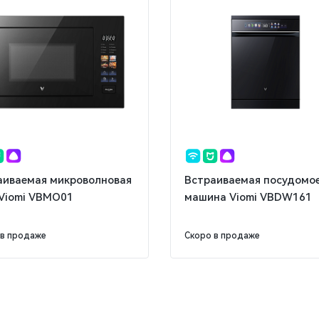
аиваемая микроволновая
Встраиваемая посудомо
 Viomi VBMO01
машина Viomi VBDW161
 в продаже
Скоро в продаже