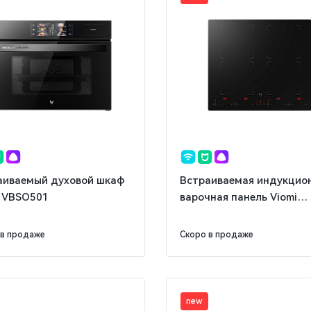
аиваемый духовой шкаф
Встраиваемая индукцио
i VBSO501
варочная панель Viomi
VBG702
 в продаже
Скоро в продаже
new